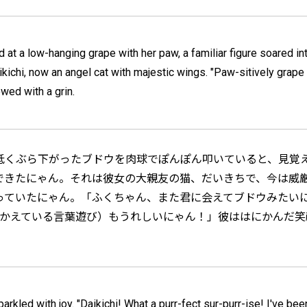
 at a low-hanging grape with her paw, a familiar figure soared int
aikichi, now an angel cat with majestic wings. "Paw-sitively grap
wed with a grin.
低くぶら下がったブドウを肉球でぽんぽん叩いていると、見覚
できたにゃん。それは彼女の大親友の猫、だいきちで、今は威
ていたにゃん。「ふくちゃん、また君に会えてブドウみたいに（
と言いかえている言葉遊び）もうれしいにゃん！」彼ははにかんだ
rkled with joy. "Daikichi! What a purr-fect sur-purr-ise! I've been 