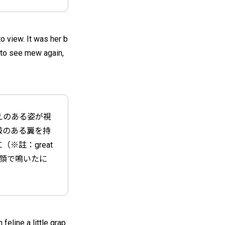
o view. It was her b
e to see mew again,
えのある姿が視
厳のある翼を持
※註：great
笑顔で鳴いたに
feline a little grap