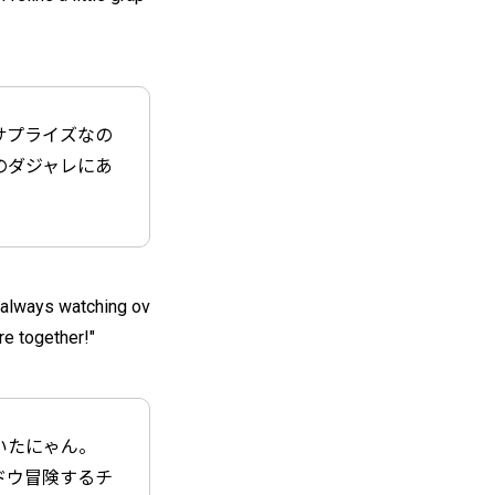
サプライズなの
のダジャレにあ
m always watching ov
re together!"
いたにゃん。
ドウ冒険するチ