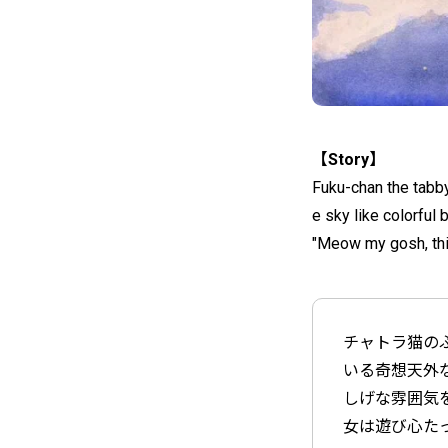
【Story】
Fuku-chan the tabby
e sky like colorful
"Meow my gosh, this
チャトラ猫の
いる奇想天外
しげな雰囲気
女は遊び心た