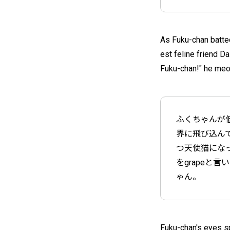
As Fuku-chan batted
est feline friend D
Fuku-chan!" he meo
ふくちゃんが
界に飛び込ん
つ天使猫になっ
をgrape
ゃん。
Fuku-chan's eyes spa