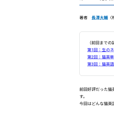
著者
長澤大輔
〈
（前回までの
第1回：生の
第2回：猫英
第3回：猫英
前回好評だった猫
す。
今回はどんな猫英