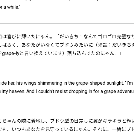
 a while."
目は喜びに輝いたにゃん。「だいきち！なんてゴロゴロ完璧な
しばらく、あなたがいなくてブドウみたいに（※註：だいきち
lyをgrape-lyと言い換えています）落ち込んでたのにゃん。」
ide her, his wings shimmering in the grape-shaped sunlight. "I'
itty heaven. And I couldn't resist dropping in for a grape adventu
くちゃんの隣に着地し、ブドウ型の日差しに翼がキラキラと輝
でも、いつもあなたを見守っているにゃん。それに、一緒にブ