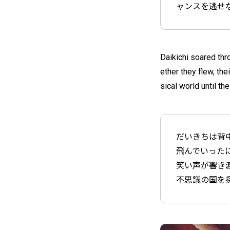
ャンスを逃せ
Daikichi soared th
ether they flew, th
sical world until th
だいきちは背
飛んでいった
笑い声が響き
不思議の国を