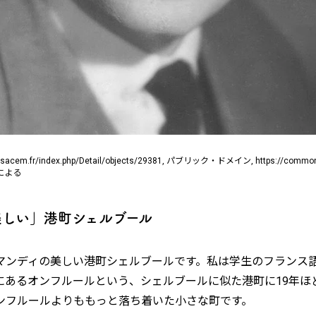
ee.sacem.fr/index.php/Detail/objects/29381, パブリック・ドメイン, https://common
15による
美しい」港町シェルブール
マンディの美しい港町シェルブールです。私は学生のフランス
にあるオンフルールという、シェルブールに似た港町に19年ほ
ンフルールよりももっと落ち着いた小さな町です。