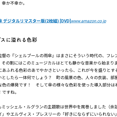
。幸か不幸か。
デジタルリマスター版(2枚組) [DVD]
www.amazon.co.jp
プスに溢れる色彩
監督の『シェルブールの雨傘』はまさにそういう時代の、フレ
。その割にはこのミュージカルはとても静かな音楽から始まり
にあふれる色彩のあでやかさといったら、これが今を盛りとす
いとしたら一体何でしょう？ 町の風景の色、人々の衣装、部
な色の爆発です！ そして傘の様々な色彩を使った導入部分は
！ですね。
もミッシェル・ルグランの主題歌は世界中を席巻しました（余
イ」やエルヴィス・プレスリーの「好きにならずにいられない