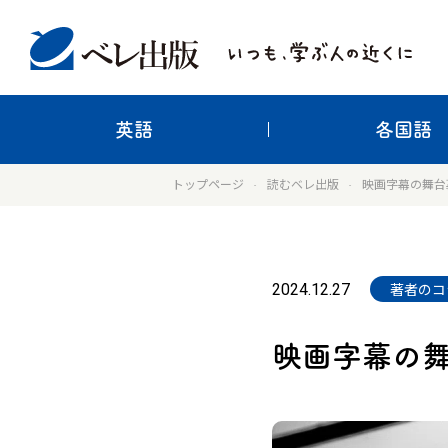
英語
各国語
トップページ
読むベレ出版
映画字幕の舞台
2024.12.27
著者のコ
映画字幕の舞