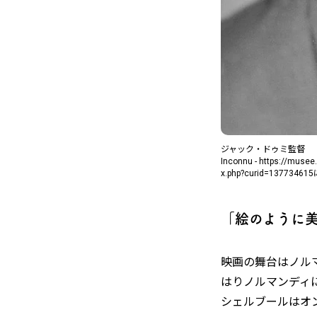
ジャック・ドゥミ監督
Inconnu - https://mus
x.php?curid=1377346
「絵のように
映画の舞台はノル
はりノルマンディ
シェルブールはオ