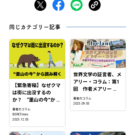
同じカテゴリー記事
世界文学の証言者、メ
アリー・コラム：第1
【緊急寄稿】なぜクマ
回 作者メアリー …
は街に出没するの
著者のコラム
か？ “里山の今”か …
2025.09.05
著者のコラム
BERETimes
2025.12.05